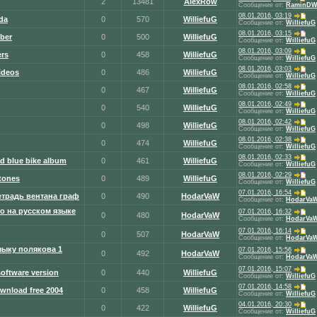
2
13481
AlexRow
Сообщение от:
RaminDW
08.01.2016, 03:19
da
0
570
WilliefuG
Сообщение от:
WilliefuG
08.01.2016, 03:15
iber
0
500
WilliefuG
Сообщение от:
WilliefuG
08.01.2016, 03:09
ers
0
458
WilliefuG
Сообщение от:
WilliefuG
08.01.2016, 03:03
ideos
0
486
WilliefuG
Сообщение от:
WilliefuG
08.01.2016, 02:58
0
467
WilliefuG
Сообщение от:
WilliefuG
08.01.2016, 02:49
0
540
WilliefuG
Сообщение от:
WilliefuG
08.01.2016, 02:42
0
498
WilliefuG
Сообщение от:
WilliefuG
08.01.2016, 02:38
0
474
WilliefuG
Сообщение от:
WilliefuG
08.01.2016, 02:33
d blue bike album
0
461
WilliefuG
Сообщение от:
WilliefuG
08.01.2016, 02:29
tones
0
489
WilliefuG
Сообщение от:
WilliefuG
07.01.2016, 16:54
етрадь вентана граф
0
490
HodarVaW
Сообщение от:
HodarVa
о на русском языке
07.01.2016, 16:32
0
480
HodarVaW
Сообщение от:
HodarVa
07.01.2016, 16:14
0
507
HodarVaW
Сообщение от:
HodarVa
зыку полякова 1
07.01.2016, 15:56
0
492
HodarVaW
Сообщение от:
HodarVa
07.01.2016, 15:07
software version
0
440
WilliefuG
Сообщение от:
WilliefuG
07.01.2016, 14:58
ownload free 2004
0
458
WilliefuG
Сообщение от:
WilliefuG
04.01.2016, 20:30
0
422
WilliefuG
Сообщение от:
WilliefuG