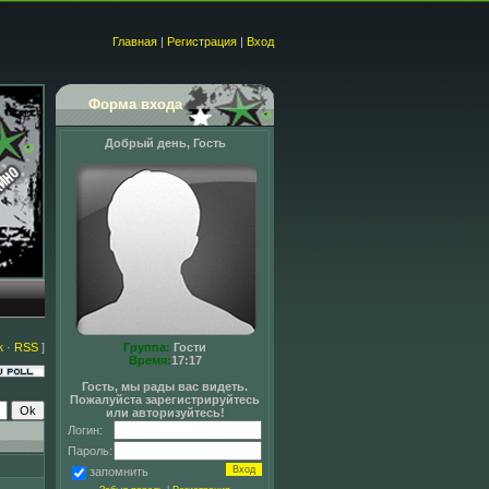
Главная
|
Регистрация
|
Вход
Форма входа
Добрый день, Гость
к
·
RSS
]
Группа:
Гости
Время:
17:17
Гость, мы рады вас видеть.
Пожалуйста зарегистрируйтесь
или авторизуйтесь!
Логин:
Пароль:
запомнить