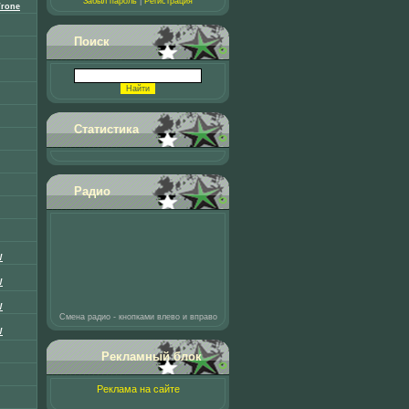
Забыл пароль
|
Регистрация
rone
Поиск
Статистика
Радио
W
W
W
Смена радио - кнопками влево и вправо
W
Рекламный блок
Реклама на сайте