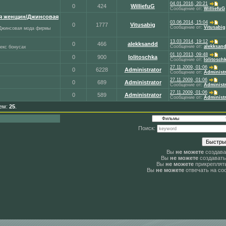
04.01.2016, 20:21
0
424
WilliefuG
Сообщение от:
WilliefuG
ля женщин/Джинсовая
03.06.2014, 15:04
0
1777
Vitusabig
Сообщение от:
Vitusabig
/Джинсовая мода фирмы
13.03.2014, 19:12
0
466
alekksandd
Сообщение от:
alekksan
екс бонусах
01.10.2013, 09:48
0
900
lolitoschka
Сообщение от:
lolitosch
27.11.2009, 01:06
0
6228
Administrator
Сообщение от:
Administr
27.11.2009, 01:06
0
689
Administrator
Сообщение от:
Administr
27.11.2009, 01:06
0
589
Administrator
Сообщение от:
Administr
тем:
25
.
Поиск:
Вы
не можете
создава
Вы
не можете
создавать
Вы
не можете
прикреплят
Вы
не можете
отвечать на со