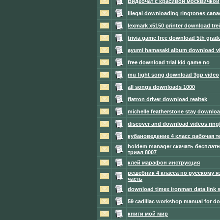
Видеочат с красивой москвичкой
illegal downloading ringtones cana
lexmark x5150 printer download tre
trivia game free download 5th grad
ayumi hamasaki album download v
free download trial kid game no
mu fight song download 3gp video
all songs downloads 1000
flatron driver download realtek
michelle featherstone stay downloa
discover and download videos ring
кубановедение 4 класс рабочая т
holdem manager скачать бесплатн
триал 8007
клей марафон инструкция
решебник 4 класса по русскому я
часть
download timex ironman data link 
59 cadillac workshop manual for d
книги мой мир