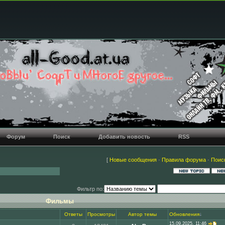
Форум
Поиск
Добавить новость
RSS
[
Новые сообщения
·
Правила форума
·
Поис
Фильтр по:
Фильмы
Ответы
Просмотры
Автор темы
Обновления
↓
15.09.2025, 11:46