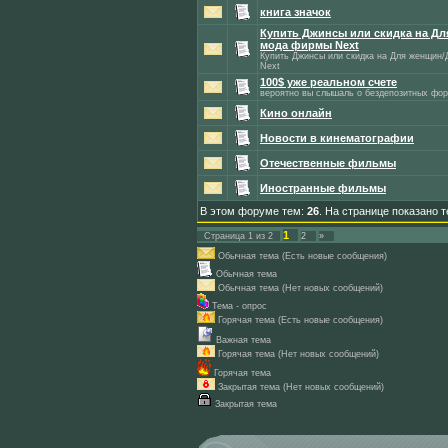
книга значок
Купить Джинсы или скидка на Д
мода фирмы Next
Купить Джинсы или скидка на Для женщин
Next
100$ уже реальном счете
вероятно вы слышаль о бездепозитных фор
Кино онлайн
Новости в кинематографии
Отечественные фильмы
Иностранные фильмы
В этом форуме тем:
26
. На странице показано 
1
Страница
1
из
2
2
»
Обычная тема (Есть новые сообщения)
Обычная тема
Обычная тема (Нет новых сообщений)
Тема - опрос
Горячая тема (Есть новые сообщения)
Важная тема
Горячая тема (Нет новых сообщений)
Горячая тема
Закрытая тема (Нет новых сообщений)
Закрытая тема