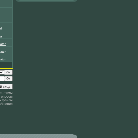
dd
ka
ator
ator
ator
ть темы
 опросы
ь файлы
общения