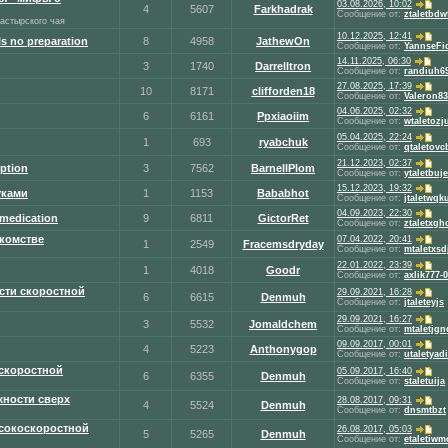
03.08.2026, 10:02
4
5607
Farkhadrak
Сообщение от:
ztaletbdw
настырского чая
10.12.2025, 12:41
ls no preparation
8
4958
JathewOn
Сообщение от:
YannseFi
14.11.2025, 06:30
3
1740
Darrelltron
Сообщение от:
randiuh6
27.08.2025, 17:39
10
8171
clifforden18
Сообщение от:
Valeron8
04.06.2025, 02:32
6
6161
Ppxiaoiim
Сообщение от:
wtaletozj
05.04.2025, 22:24
1
693
ryabchuk
Сообщение от:
qtaletovc
21.12.2023, 02:37
iption
3
7562
BarnellPlom
Сообщение от:
ytaletbuje
15.12.2023, 19:32
уками
1
1153
Bababhot
Сообщение от:
jtaletwqk
04.09.2023, 22:30
 medication
9
6811
GictorRet
Сообщение от:
ztaletxgh
акомстве
07.04.2022, 20:41
1
2549
Fracemsdryday
Сообщение от:
mtaletxsd
22.01.2022, 23:39
1
4018
Goodr
Сообщение от:
axlik777-
сти скоростной
29.09.2021, 16:28
6
6615
Denmuh
Сообщение от:
jtaleteyjs
29.09.2021, 16:27
3
5532
Jomaldchem
Сообщение от:
mtaletjgn
09.09.2017, 00:01
4
5223
Anthonygop
Сообщение от:
utaletyadi
скоростной
05.09.2017, 16:40
6
6355
Denmuh
Сообщение от:
staletuija
ности сверх
28.08.2017, 09:31
4
5524
Denmuh
Сообщение от:
dnsmtbzt
сокоскоростной
26.08.2017, 05:03
5
5265
Denmuh
Сообщение от:
etaletiwm