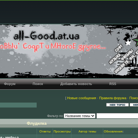
Форум
Поиск
Добавить новость
RSS
[
Новые сообщения
·
Правила форума
·
Поис
Фильтр по:
Флудилка
Ответы
Просмотры
Автор темы
Обновления
↓
я - мифы о