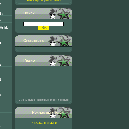
Забыл пароль
|
Регистрация
f
Поиск
dly
9
3Omido
u
Статистика
b
u
Радио
c
j
05
g
Смена радио - кнопками влево и вправо
Рекламный блок
Реклама на сайте
o