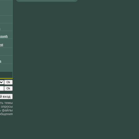
c
Bough
st
s
ть темы
 опросы
ь файлы
общения