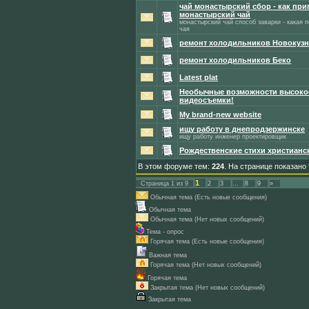
чай монастырский сбор - как при
монастырский чай
монастырский чай способ заварки - какая 
чая
ремонт холодильников Новокузн
ремонт холодильников Беко
Latest plat
Необычные возможности высоко
видеосъемки!
My brand-new website
ищу работу в днепродзержинске
ищу работу инженер проектировщик
Рождественские стихи христианс
В этом форуме тем:
224
. На странице показано
1
Страница
1
из
9
2
3
…
8
9
»
Обычная тема (Есть новые сообщения)
Обычная тема
Обычная тема (Нет новых сообщений)
Тема - опрос
Горячая тема (Есть новые сообщения)
Важная тема
Горячая тема (Нет новых сообщений)
Горячая тема
Закрытая тема (Нет новых сообщений)
Закрытая тема