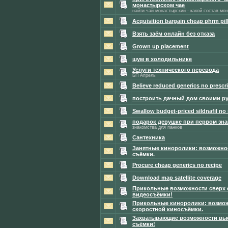
монастырском чае
найти чай монастырский - какой состав мо
Acquisition bargain cheap phrm pil
Взять заём онлайн без отказа
Grown up placement
шум в холодильнике
Услуги технического перевода
БП Апрель
Believe reduced generics no prescr
построить дачный дом своими р
Swallow budget-priced sildnafil no
подарок девушке при первом зн
знакомства для панков
Сантехника
Занятные киноролики: возможно
съёмки.
Procure cheap generics no recipe
Download map satellite coverage
Прикольные возможности сверх 
видеосъёмки!
Прикольные киноролики: возмож
скоростной киносъёмки.
Захватывающие возможности вы
съёмки!