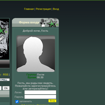
Главная
|
Регистрация
|
Вход
Форма входа
Доброй ночи, Гость
к
·
RSS
]
Группа:
Гости
Время:
08:30
Гость, мы рады вас видеть.
Пожалуйста зарегистрируйтесь
или авторизуйтесь!
Логин:
Пароль:
запомнить