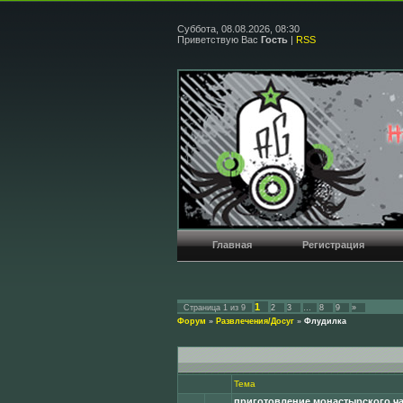
Суббота, 08.08.2026, 08:30
Приветствую Вас
Гость
|
RSS
Главная
Регистрация
1
Страница
1
из
9
2
3
…
8
9
»
Форум
»
Развлечения/Досуг
»
Флудилка
Тема
приготовление монастырского ча