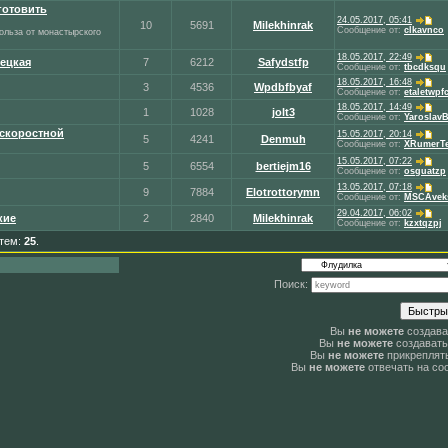
готовить
24.05.2017, 05:41
10
5691
Milekhinrak
Сообщение от:
clkavnco
польза от монастырского
18.05.2017, 22:49
ецкая
7
6212
Safydstfp
Сообщение от:
tbcdksqu
18.05.2017, 16:48
3
4536
Wpdbfbyaf
Сообщение от:
etaletwpf
18.05.2017, 14:49
1
1028
jolt3
Сообщение от:
Yaroslav
скоростной
15.05.2017, 20:14
5
4241
Denmuh
Сообщение от:
XRumerTe
15.05.2017, 07:22
5
6554
bertiejm16
Сообщение от:
osguatzp
13.05.2017, 07:18
9
7884
Elotrottorymn
Сообщение от:
MSCAvek
29.04.2017, 06:02
кие
2
2840
Milekhinrak
Сообщение от:
kzxtqzpj
 тем:
25
.
Поиск:
Вы
не можете
создава
Вы
не можете
создавать
Вы
не можете
прикреплят
Вы
не можете
отвечать на со